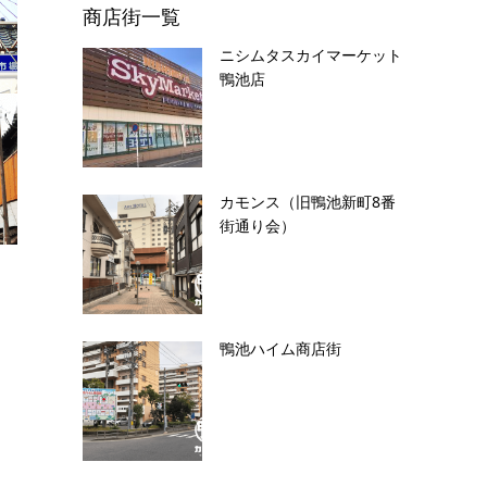
商店街一覧
ニシムタスカイマーケット
鴨池店
カモンス（旧鴨池新町8番
街通り会）
鴨池ハイム商店街